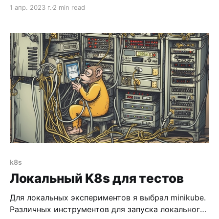
инструмент в руках очумелого программиста.
1 апр. 2023 г.
2 min read
Сейчас узнаете. Для начала что такое Ноушен на
самом деле. Ноушен — это база данных с
интерфейсом. У системы есть 2 основные
сущности: 1) страница и 2)
k8s
Локальный K8s для тестов
Для локальных экспериментов я выбрал minikube.
Различных инструментов для запуска локального