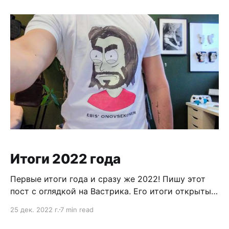
Миджорней просто перекинулись на творческий
класс. Ну а что сделаешь, если людям больше
нравится машины мыть чем писать стихи. Я вижу
три варианта развития
Итоги 2022 года
Первые итоги года и сразу же 2022! Пишу этот
пост с оглядкой на Вастрика. Его итоги открыты
рядом на экране. But let me step back. Начало
25 дек. 2022 г.
7 min read
2021 года мы праздновали с размахом. Это был
конец ковида и начало новой жизни. Я купил вина