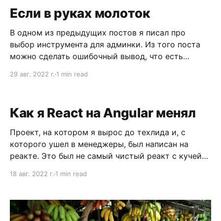
Приняты. 4 ноября 2022 года мы запускаем
Если в руках молоток
второй поток, ну а если вам не нужна обратная
связь, то
В одном из предыдущих постов я писал про
выбор инструмента для админки. Из того поста
можно сделать ошибочный вывод, что есть
идеальный инструмент. Или что выбор
29 авг. 2022 г.
1 min read
инструмента определяет, как ты будешь смотреть
на задачи. Мол если в руках молоток, то вокруг
видишь гвозди. В реальности все чуть сложнее.
Как я React на Angular менял
Любой инструмент
Проект, на котором я вырос до техлида и, с
которого ушел в менеджеры, был написан на
реакте. Это был не самый чистый реакт с кучей
странных самодельных решений. Решения
18 авг. 2022 г.
1 min read
наслаивались одно на другое и никогда не
выпиливались целиком. Последнее, что я туда
принес, из лучших побуждений — модульность
основанная на IoC.