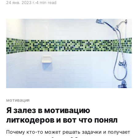
24 янв. 2023 г.
4 min read
лучше бы их не было. Семьи остались без денег.
Было бы круче если бы экономика была
помедленнее, зато менее рисковой. Это
бесспорно, но так не получается.
мотивация
Я залез в мотивацию
литкодеров и вот что понял
Почему кто-то может решать задачки и получает