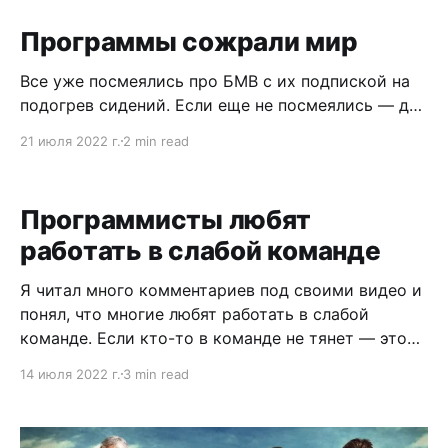
Программы сожрали мир
Все уже посмеялись про БМВ с их подпиской на
подогрев сидений. Если еще не посмеялись — да,
эти вконец охуевшие гондоны придумали продать
21 июля 2022 г.
2 min read
тебе сидение с печкой, но заблокировать печку
програмно. То что ты, согласно
пользовательскому соглашению, как бы не
Программисты любят
владеешь айфоном, который ты купил, это уже
работать в слабой команде
все привыкли. Но платить
Я читал много комментариев под своими видео и
понял, что многие любят работать в слабой
команде. Если кто-то в команде не тянет — это
завышенные ожидания менеджера и Маркса на
14 июля 2022 г.
3 min read
него нет. Все тянут. Собеседования надо отменить
и всем назначить долю в бизнесе. Но если бизнес
терпит убытки, то все