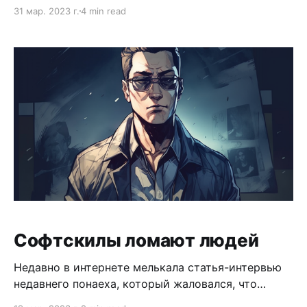
кластера много. Я посмотрел статьи сравнения
31 мар. 2023 г.
4 min read
вроде вот этой, миникуб оказался самым
удачным. Некоторые варианты запускают ноды
кластера на виртуальных машинах. Возможно это
дает каки-то дополнительные возможности. Для
моих целей ноды, которые крутятся как
контейнеры в докере на
Софтскилы ломают людей
Недавно в интернете мелькала статья-интервью
недавнего понаеха, который жаловался, что
теперь ему нельзя быть токсичным. В статье