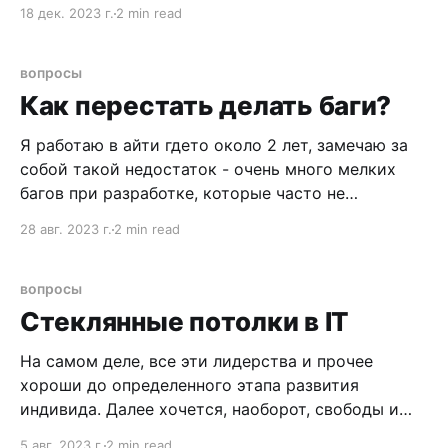
менеджеры. Но выслушайте меня.
18 дек. 2023 г.
2 min read
вопросы
Как перестать делать баги?
Я работаю в айти гдето около 2 лет, замечаю за
собой такой недостаток - очень много мелких
багов при разработке, которые часто не
выявляются при первичных тестах. В итоге
28 авг. 2023 г.
2 min read
приходится очень часто пушить хот-фиксы.
Возможно это связано с самим проектом -
стартап, надо быстро, ревью особого нет,
вопросы
серьезного тестирования тоже. Но
Стеклянные потолки в IT
На самом деле, все эти лидерства и прочее
хороши до определенного этапа развития
индивида. Далее хочется, наоборот, свободы и
работы в кайф. Ну т.е. после опыта работы 12+
5 авг. 2023 г.
2 min read