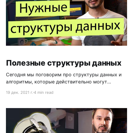
Полезные структуры данных
Сегодня мы поговорим про структуры данных и
алгоритмы, которые действительно могут
пригодиться в работе программиста. Но о
19 дек. 2021 г.
4 min read
которых вы скорее всего не слышали. Часто
слышу, что знание алгоритмов программисту не
нужно, с другой стороны говорят, что алгоритмы
знать обязательно. И те и другие правы. На
стороне первых миллионы программистов,
которые