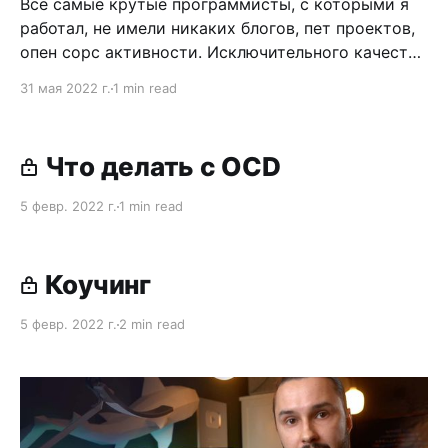
Все самые крутые программисты, с которыми я
работал, не имели никаких блогов, пет проектов,
опен сорс активности. Исключительного качества
профессионалы с великолепной рабочей этикой.
31 мая 2022 г.
1 min read
Люди делали свою работу должным образом и в
срок, вечером выключали компьютер и
занимались чем-то другим. Были и другие
Что делать с OCD
истории. История первая. Друг нанимал человека
5 февр. 2022 г.
1 min read
Коучинг
5 февр. 2022 г.
2 min read