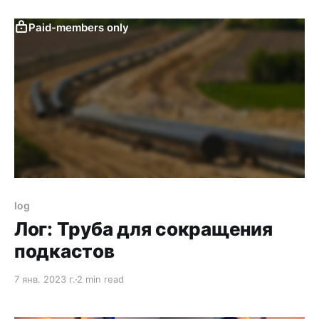
предыдущих платформ ничего не теряют. Я
попробую все собрать в одном месте. Жаль, что
Paid-members only
API нет ни у бусти, ни у ютуба. Вернее
log
Лог: Труба для сокращения
подкастов
7 янв. 2023 г.
2 min read