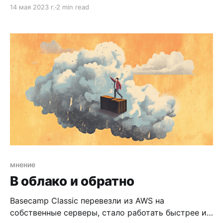
работал техлидом фронтенда в компании
14 мая 2023 г.
2 min read
Mesosphere. Пилил DC/OS UI. В сердце DC/OS
стоял Mesos — система управления ресурсами
кластера машин. Это конкурент кубернетиса,
который над кубернетисом смеялся, а потом
кубернетис
мнение
В облако и обратно
Basecamp Classic перевезли из AWS на
собственные серверы, стало работать быстрее и