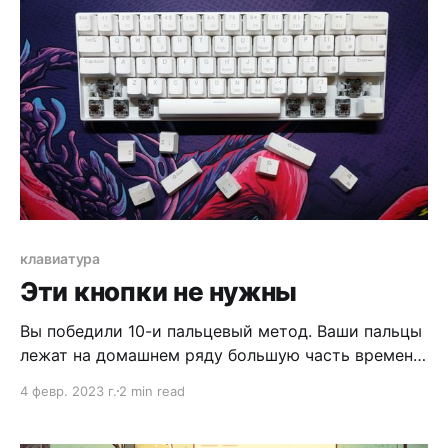
клавиатура
Эти кнопки не нужны
Вы победили 10-и пальцевый метод. Ваши пальцы
лежат на домашнем ряду большую часть времени.
Вы печатаете со скоростью 300кксек. Только
4 февр. 2023 г.
2 min read
каждый раз, когда вам нужно использовать
горячую клавишу ваша рука превращается в