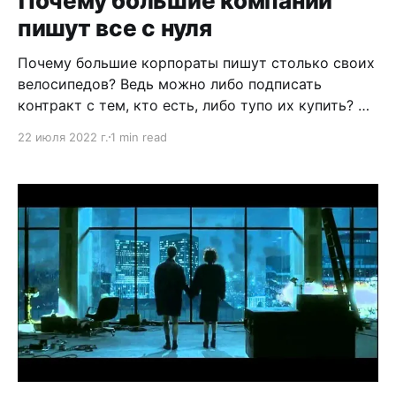
Почему большие компании
Офисе» мне до сих пор должны приз за этот
пишут все с нуля
Почему большие корпораты пишут столько своих
велосипедов? Ведь можно либо подписать
контракт с тем, кто есть, либо тупо их купить? На
самом деле все не так просто. Первое и самое
22 июля 2022 г.
1 min read
важное — обычные тулы перестают работать в
огромных компаниях. Та же джира не потянет
масштаб Гугла. Поэтому и вариантов нет. Только