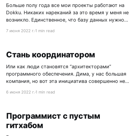
на make.com 💰, собираешь
Больше полу года все мои проекты работают на
Dokku. Никаких нареканий за это время у меня не
возникло. Единственное, что базу данных нужно
будет настраивать руками. Докку пока не умеет
7 июня 2022 г.
1 min read
делать разделяемую базу данных между
приложениями. Поэтому если вы добавите плагин
базы к двум приложениям – у вас будет 2
Стань координатором
контейнера
Или как люди становятся “архитекторами”
программного обеспечения. Дима, у нас большая
компания, но вот эта инициатива совершенно не
скоординирована. Я заметил, что разные команды
6 июня 2022 г.
1 min read
по-разному подходят к миграции. Мы не
меняемся опытом и изобретаем колесо много
раз. Параллельно. Я могу мигрировать ту
Программист с пустым
маленькую часть, которую изначально
гитхабом
планировал, но в