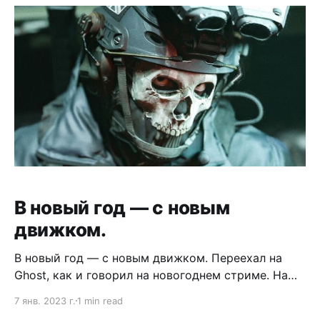
Нельзя, например, опубликовать график в
середине поста или видео. Нельзя
отформатировать текст чтобы было приятно
читать. Да, даже лишний интерфейс съедает
В новый год — с новым
движком.
В новый год — с новым движком. Переехал на
Ghost, как и говорил на новогоднем стриме. На
сайте можно зарегистрироваться, чтобы получать
7 янв. 2023 г.
1 min read
письма и писать комментарии! 🥸 Пользователи с