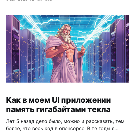
лет в IT, будучи сеньором, вряд ли ты захочешь
чтобы тебе указывали что делать, поэтому надо
целить на позиции более высокого
Как в моем UI приложении
память гигабайтами текла
Лет 5 назад дело было, можно и рассказать, тем
более, что весь код в опенсорсе. В те годы я