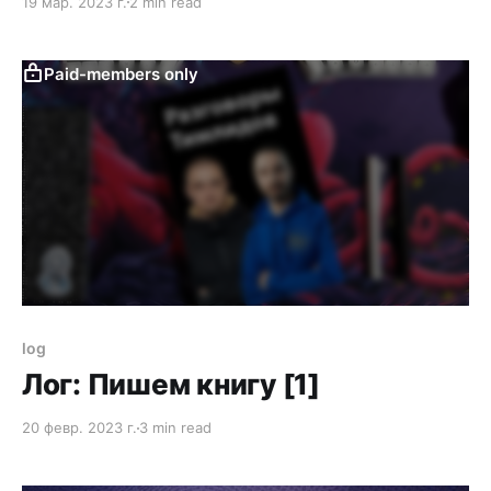
19 мар. 2023 г.
2 min read
довольно экстремальный персонаж, но потому он
и заговорил об этом. Что обычно происходит с
остальными? Для начала определим остальных:
Paid-members only
люди из стран бывшего, которые выражают свое
мнение. У флегматичных личностей мнение тоже
log
Лог: Пишем книгу [1]
20 февр. 2023 г.
3 min read