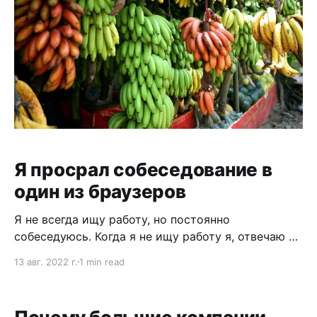
Я просрал собеседование в
один из браузеров
Я не всегда ищу работу, но постоянно
собеседуюсь. Когда я не ищу работу я, отвечаю на
собесах рискованными формулировками.
13 авг. 2022 г.
1 min read
Например, у рожекниги я спрашивал: могу ли
уволить всю команду в один день? Объективный
итог — дальше этого разговора я не прошел. «В