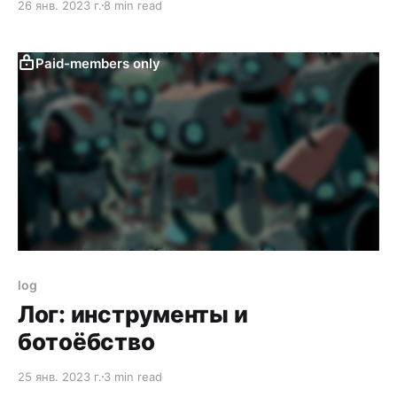
26 янв. 2023 г.
8 min read
сообществ написано довольно мало. Книга
Питера — одна из немногих.
Paid-members only
log
Лог: инструменты и
ботоёбство
25 янв. 2023 г.
3 min read