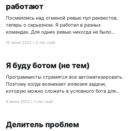
работают
слюбится. Поэтому далее по тексту “нанимайте”
Посмеялись над отменой ревью пул реквестов,
теперь о серьезном. Я работал в разных
командах. Для одних ревью никогда не было
проблемой. Для других — всегда было проблемой.
15 июня 2022 г.
2 min read
Проблемой в том смысле, что пул реквесты
ревьювились недостаточно быстро. В некоторых
командах это можно было отследить собрав
Я буду ботом (не тем)
данные. В других были люди, которым
Программисты стремятся все автоматизировать.
Поэтому когда возникает иллюзия задачи,
которую можно сложить в условного бота для
Slack — программист не теряя времени пишет
9 июня 2022 г.
1 min read
бота, настраивает CI, какой-то хостинг, чтобы все
заработало. Хорошо если вся инфраструктура
уже есть и нужно только написать код. Есть
Делитель проблем
решение попроще — регистрируешься