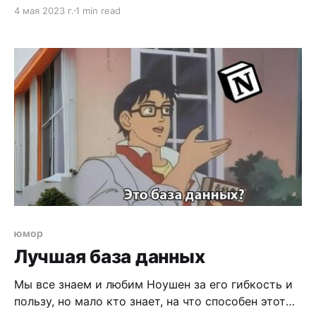
дешевле! Пишет DHH создатель Ruby on Rails и
4 мая 2023 г.
1 min read
соучредителя 37Signals. Казалось бы, нечего
глазеть, проходите мимо. DHH любит запускать
хайпы. После создания сервиса почты Hey, он
писал о том, что сервис написан на скучных
технологиях, что сейчас руби
юмор
Лучшая база данных
Мы все знаем и любим Ноушен за его гибкость и
пользу, но мало кто знает, на что способен этот