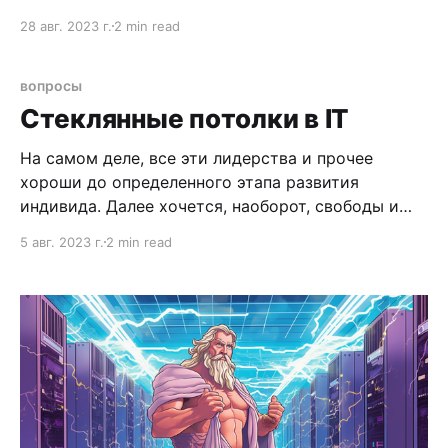
выявляются при первичных тестах. В итоге
28 авг. 2023 г.
2 min read
приходится очень часто пушить хот-фиксы.
Возможно это связано с самим проектом -
стартап, надо быстро, ревью особого нет,
вопросы
серьезного тестирования тоже. Но
Стеклянные потолки в IT
На самом деле, все эти лидерства и прочее
хороши до определенного этапа развития
индивида. Далее хочется, наоборот, свободы и
работы в кайф. Ну т.е. после опыта работы 12+
5 авг. 2023 г.
2 min read
лет в IT, будучи сеньором, вряд ли ты захочешь
чтобы тебе указывали что делать, поэтому надо
целить на позиции более высокого