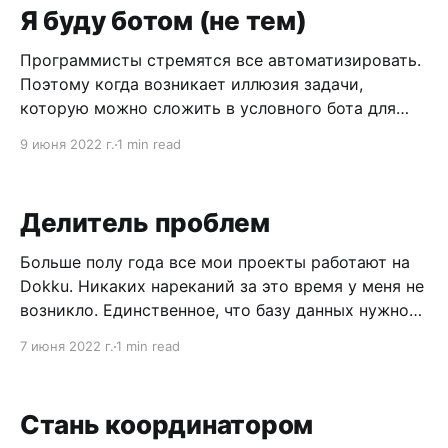
командах это можно было отследить собрав
Я буду ботом (не тем)
данные. В других были люди, которым
Программисты стремятся все автоматизировать.
Поэтому когда возникает иллюзия задачи,
которую можно сложить в условного бота для
Slack — программист не теряя времени пишет
9 июня 2022 г.
1 min read
бота, настраивает CI, какой-то хостинг, чтобы все
заработало. Хорошо если вся инфраструктура
уже есть и нужно только написать код. Есть
Делитель проблем
решение попроще — регистрируешься
на make.com 💰, собираешь
Больше полу года все мои проекты работают на
Dokku. Никаких нареканий за это время у меня не
возникло. Единственное, что базу данных нужно
будет настраивать руками. Докку пока не умеет
7 июня 2022 г.
1 min read
делать разделяемую базу данных между
приложениями. Поэтому если вы добавите плагин
базы к двум приложениям – у вас будет 2
Стань координатором
контейнера