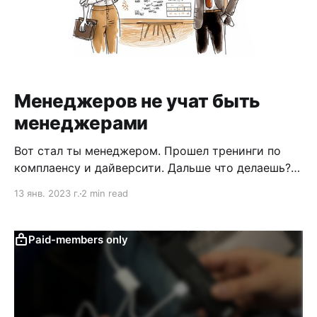
Менеджеров не учат быть
менеджерами
Вот стал ты менеджером. Прошел тренинги по
комплаенсу и дайверсити. Дальше что делаешь?
Назначил дейлики, заэстимейтил тикеты. Как то
13 янв. 2023 г.
2 min read
это говно по джире размазал и сидишь плачешь,
потому что сроки уже со старта просраны. Из
кучи тренингов, которые у меня были по
Paid-members only
"менеджменту" меня ни разу не пробовали