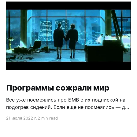
масштаб Гугла. Поэтому и вариантов нет. Только
Программы сожрали мир
Все уже посмеялись про БМВ с их подпиской на
подогрев сидений. Если еще не посмеялись — да,
эти вконец охуевшие гондоны придумали продать
21 июля 2022 г.
2 min read
тебе сидение с печкой, но заблокировать печку
програмно. То что ты, согласно
пользовательскому соглашению, как бы не