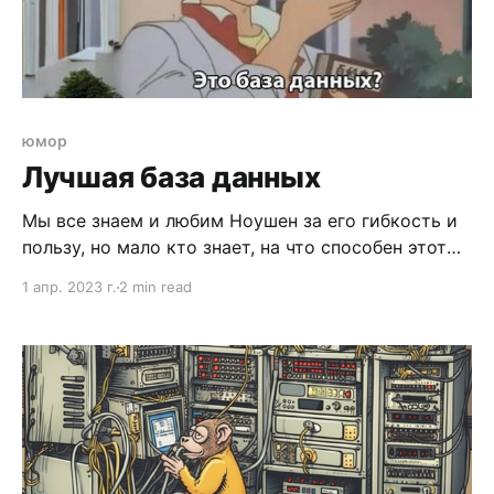
юмор
Лучшая база данных
Мы все знаем и любим Ноушен за его гибкость и
пользу, но мало кто знает, на что способен этот
инструмент в руках очумелого программиста.
1 апр. 2023 г.
2 min read
Сейчас узнаете. Для начала что такое Ноушен на
самом деле. Ноушен — это база данных с
интерфейсом. У системы есть 2 основные
сущности: 1) страница и 2)