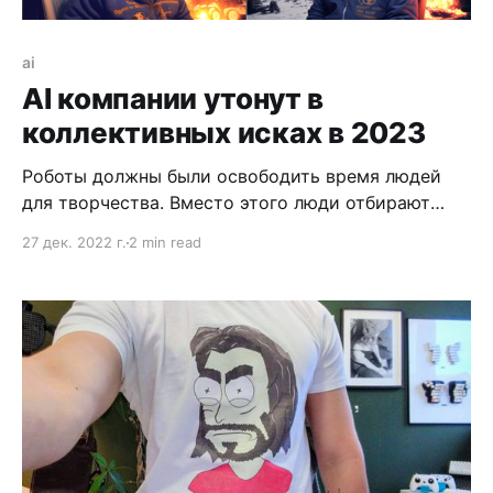
ai
AI компании утонут в
коллективных исках в 2023
Роботы должны были освободить время людей
для творчества. Вместо этого люди отбирают
работу у роботов в мытье машин. Странные люди.
27 дек. 2022 г.
2 min read
Но зачем их переубеждать? ЧатГЭПЭТЕ и
Миджорней просто перекинулись на творческий
класс. Ну а что сделаешь, если людям больше
нравится машины мыть чем писать стихи. Я вижу
три варианта развития