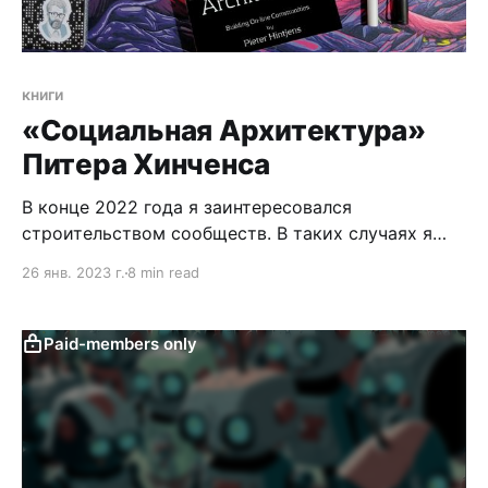
книги
«Социальная Архитектура»
Питера Хинченса
В конце 2022 года я заинтересовался
строительством сообществ. В таких случаях я
всегда обращаюсь к книгам. Про построение
26 янв. 2023 г.
8 min read
сообществ написано довольно мало. Книга
Питера — одна из немногих.
Paid-members only