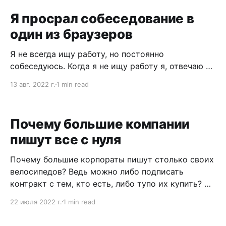
Я просрал собеседование в
один из браузеров
Я не всегда ищу работу, но постоянно
собеседуюсь. Когда я не ищу работу я, отвечаю на
собесах рискованными формулировками.
13 авг. 2022 г.
1 min read
Например, у рожекниги я спрашивал: могу ли
уволить всю команду в один день? Объективный
итог — дальше этого разговора я не прошел. «В
Почему большие компании
Офисе» мне до сих пор должны приз за этот
пишут все с нуля
Почему большие корпораты пишут столько своих
велосипедов? Ведь можно либо подписать
контракт с тем, кто есть, либо тупо их купить? На
самом деле все не так просто. Первое и самое
22 июля 2022 г.
1 min read
важное — обычные тулы перестают работать в
огромных компаниях. Та же джира не потянет