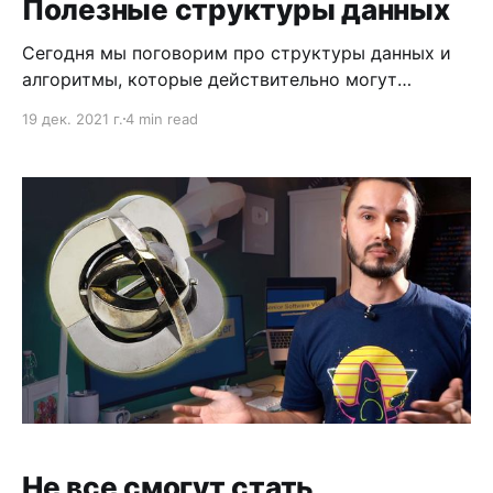
Полезные структуры данных
Сегодня мы поговорим про структуры данных и
алгоритмы, которые действительно могут
пригодиться в работе программиста. Но о
19 дек. 2021 г.
4 min read
которых вы скорее всего не слышали. Часто
слышу, что знание алгоритмов программисту не
нужно, с другой стороны говорят, что алгоритмы
знать обязательно. И те и другие правы. На
стороне первых миллионы программистов,
которые
Не все смогут стать