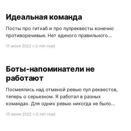
Идеальная команда
Посты про гитхаб и про пулреквесты конечно
противоречивые. Нет единого правильного
мнения или способа построить эффективную
17 июня 2022 г.
2 min read
команду. Не может команда из людей с разными
взглядами на идеальность работать. Не стоит
нанимать людей в надежде их переделать. Не
Боты-напоминатели не
стоит идти против себя надеясь, что стерпится —
работают
слюбится. Поэтому далее по тексту “нанимайте”
Посмеялись над отменой ревью пул реквестов,
теперь о серьезном. Я работал в разных
командах. Для одних ревью никогда не было
проблемой. Для других — всегда было проблемой.
15 июня 2022 г.
2 min read
Проблемой в том смысле, что пул реквесты
ревьювились недостаточно быстро. В некоторых