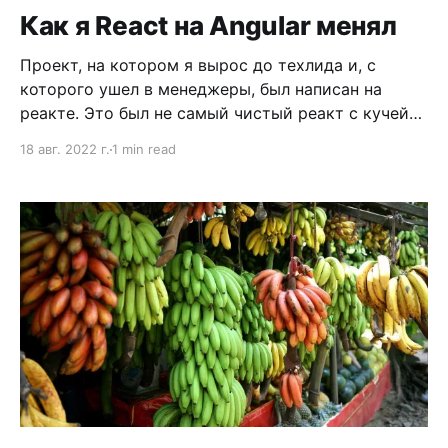
видишь гвозди. В реальности все чуть сложнее.
Как я React на Angular менял
Любой инструмент
Проект, на котором я вырос до техлида и, с
которого ушел в менеджеры, был написан на
реакте. Это был не самый чистый реакт с кучей
странных самодельных решений. Решения
18 авг. 2022 г.
1 min read
наслаивались одно на другое и никогда не
выпиливались целиком. Последнее, что я туда
принес, из лучших побуждений — модульность
основанная на IoC.