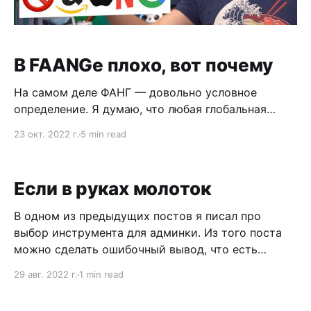
В FAANGе плохо, вот почему
На самом деле ФАНГ — довольно условное
определение. Я думаю, что любая глобальная
корпорация родом из США подойдет под
23 окт. 2022 г.
5 min read
описанные в этом виде проблемы. Это видео
основано на втором уроке моего курса Вы
Приняты. 4 ноября 2022 года мы запускаем
Если в руках молоток
второй поток, ну а если вам не нужна обратная
связь, то
В одном из предыдущих постов я писал про
выбор инструмента для админки. Из того поста
можно сделать ошибочный вывод, что есть
идеальный инструмент. Или что выбор
29 авг. 2022 г.
1 min read
инструмента определяет, как ты будешь смотреть
на задачи. Мол если в руках молоток, то вокруг