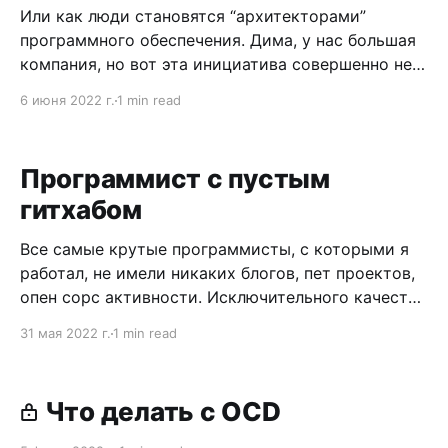
Или как люди становятся “архитекторами”
программного обеспечения. Дима, у нас большая
компания, но вот эта инициатива совершенно не
скоординирована. Я заметил, что разные команды
6 июня 2022 г.
1 min read
по-разному подходят к миграции. Мы не
меняемся опытом и изобретаем колесо много
раз. Параллельно. Я могу мигрировать ту
Программист с пустым
маленькую часть, которую изначально
гитхабом
планировал, но в
Все самые крутые программисты, с которыми я
работал, не имели никаких блогов, пет проектов,
опен сорс активности. Исключительного качества
профессионалы с великолепной рабочей этикой.
31 мая 2022 г.
1 min read
Люди делали свою работу должным образом и в
срок, вечером выключали компьютер и
занимались чем-то другим. Были и другие
Что делать с OCD
истории. История первая. Друг нанимал человека