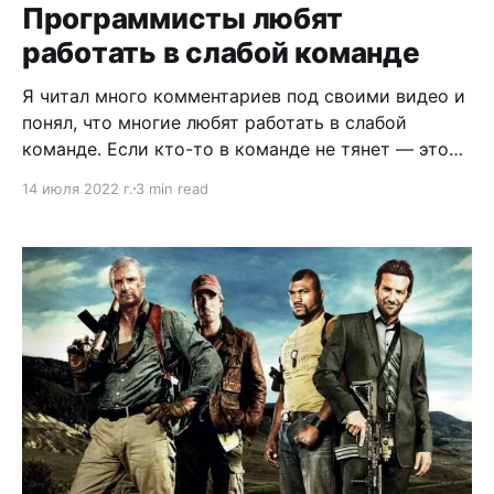
Программисты любят
владеешь айфоном, который ты купил, это уже
работать в слабой команде
все привыкли. Но платить
Я читал много комментариев под своими видео и
понял, что многие любят работать в слабой
команде. Если кто-то в команде не тянет — это
завышенные ожидания менеджера и Маркса на
14 июля 2022 г.
3 min read
него нет. Все тянут. Собеседования надо отменить
и всем назначить долю в бизнесе. Но если бизнес
терпит убытки, то все