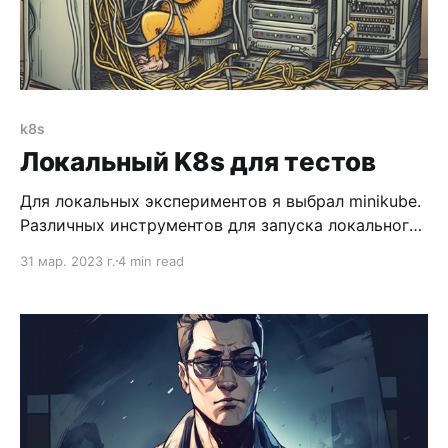
k8s
Локальный K8s для тестов
Для локальных экспериментов я выбрал minikube.
Различных инструментов для запуска локального
кластера много. Я посмотрел статьи сравнения
31 мар. 2023 г.
4 min read
вроде вот этой, миникуб оказался самым
удачным. Некоторые варианты запускают ноды
кластера на виртуальных машинах. Возможно это
дает каки-то дополнительные возможности. Для
моих целей ноды, которые крутятся как
контейнеры в докере на