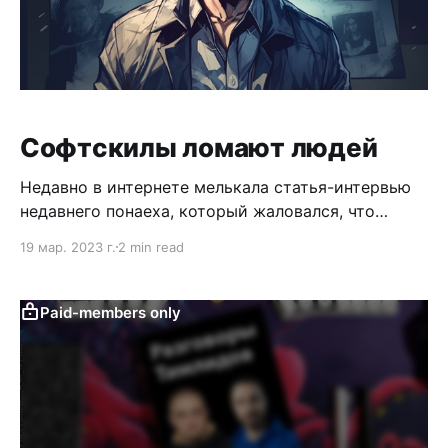
Софтскилы ломают людей
Недавно в интернете мелькала статья-интервью
недавнего понаеха, который жаловался, что
теперь ему нельзя быть токсичным. В статье
19 мар. 2023 г.
2 min read
довольно экстремальный персонаж, но потому он
и заговорил об этом. Что обычно происходит с
остальными? Для начала определим остальных:
Paid-members only
люди из стран бывшего, которые выражают свое
мнение. У флегматичных личностей мнение тоже