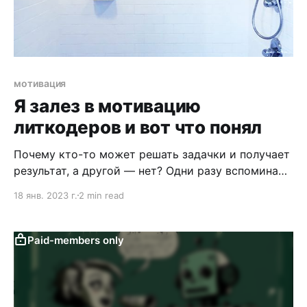
мотивация
Я залез в мотивацию
литкодеров и вот что понял
Почему кто-то может решать задачки и получает
результат, а другой — нет? Одни разу вспоминают
усидчивость, другие — мотивацию, третьи —
18 янв. 2023 г.
2 min read
интерес. На самом деле правы все (как всегда).
Мы все разные и нас драйвят разные вещи.
Проблема у людей возникает тогда, когда они не
Paid-members only
знают себя. Если вы не знаете себя,