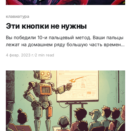
клавиатура
Эти кнопки не нужны
Вы победили 10-и пальцевый метод. Ваши пальцы
лежат на домашнем ряду большую часть времени.
Вы печатаете со скоростью 300кксек. Только
4 февр. 2023 г.
2 min read
каждый раз, когда вам нужно использовать
горячую клавишу ваша рука превращается в
клешню.