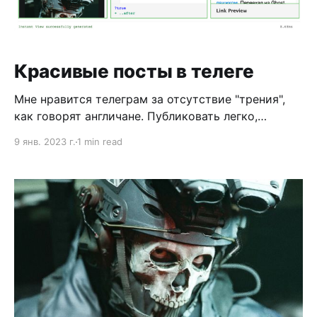
Красивые посты в телеге
Мне нравится телеграм за отсутствие "трения",
как говорят англичане. Публиковать легко,
комментировать легко, всегда под рукой, у всех
9 янв. 2023 г.
1 min read
установлен. Но публиковать большие статьи с
дополнительными материалами невозможно.
Нельзя, например, опубликовать график в
середине поста или видео. Нельзя
отформатировать текст чтобы было приятно
читать. Да, даже лишний интерфейс съедает