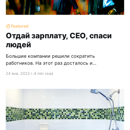
Featured
Отдай зарплату, CEO, спаси
людей
Большие компании решили сократить
работников. На этот раз досталось и
программистам. Сокращения — это плохо и
24 янв. 2023 г.
4 min read
лучше бы их не было. Семьи остались без денег.
Было бы круче если бы экономика была
помедленнее, зато менее рисковой. Это
бесспорно, но так не получается.