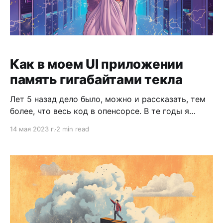
Как в моем UI приложении
память гигабайтами текла
Лет 5 назад дело было, можно и рассказать, тем
более, что весь код в опенсорсе. В те годы я
работал техлидом фронтенда в компании
14 мая 2023 г.
2 min read
Mesosphere. Пилил DC/OS UI. В сердце DC/OS
стоял Mesos — система управления ресурсами
кластера машин. Это конкурент кубернетиса,
который над кубернетисом смеялся, а потом
кубернетис