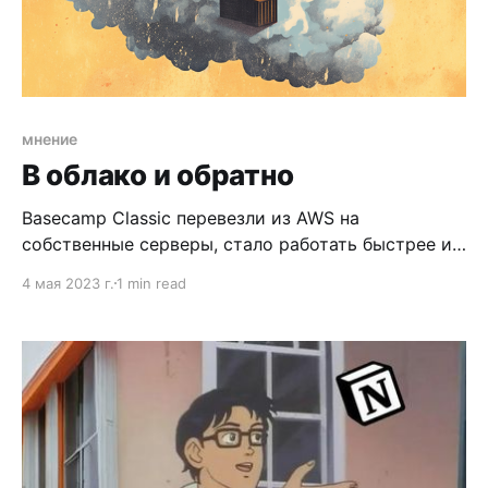
мнение
В облако и обратно
Basecamp Classic перевезли из AWS на
собственные серверы, стало работать быстрее и
дешевле! Пишет DHH создатель Ruby on Rails и
4 мая 2023 г.
1 min read
соучредителя 37Signals. Казалось бы, нечего
глазеть, проходите мимо. DHH любит запускать
хайпы. После создания сервиса почты Hey, он
писал о том, что сервис написан на скучных
технологиях, что сейчас руби