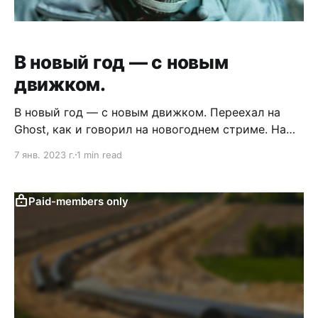
В новый год — с новым
движком.
В новый год — с новым движком. Переехал на
Ghost, как и говорил на новогоднем стриме. На
сайте можно зарегистрироваться, чтобы получать
7 янв. 2023 г.
1 min read
письма и писать комментарии! 🥸 Пользователи с
предыдущих платформ ничего не теряют. Я
попробую все собрать в одном месте. Жаль, что
Paid-members only
API нет ни у бусти, ни у ютуба. Вернее