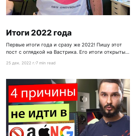
Итоги 2022 года
Первые итоги года и сразу же 2022! Пишу этот
пост с оглядкой на Вастрика. Его итоги открыты
рядом на экране. But let me step back. Начало
25 дек. 2022 г.
7 min read
2021 года мы праздновали с размахом. Это был
конец ковида и начало новой жизни. Я купил вина
за 150 евро. Дешевка, знаю. Купил красивые