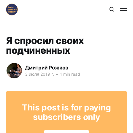
Я спросил своих
подчиненных
Дмитрий Рожков
3 июля 2019 г.
•
1 min read
This post is for paying
subscribers only