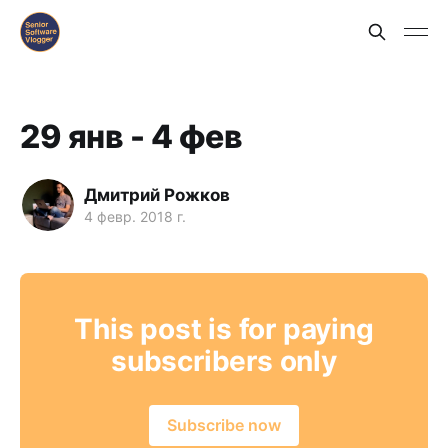
29 янв - 4 фев
Дмитрий Рожков
4 февр. 2018 г.
This post is for paying
subscribers only
Subscribe now