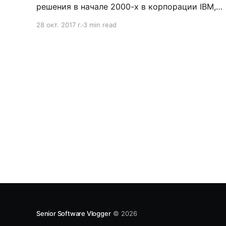
решения в начале 2000-х в корпорации IBM,
Дейв Сноуден разработал методологию и
28 окт. 2017 г.
3 min read
назвал ее Cynefin Framework. Cynefin
framework (/ˈkʌnɪvɪn/ KUN-iv-in, киневин,
Уэльский) – означает среда обитания в
физическом и духовном плане. Более близко
на русский может быть переведено, как
Senior Software Vlogger
© 2026