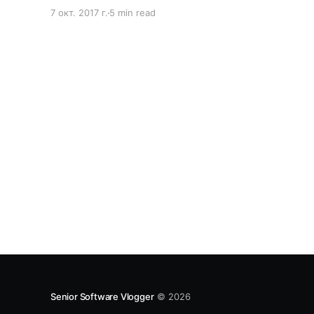
вопрос будет “любой”. Почему на самом деле
7 окт. 2017 г.
5 min read
любой? Во-первых я не знаю, чем вы
конкретно хотите заняться. Я же не могу
залезть вам в голову и посмотреть, что
Senior Software Vlogger
© 2026