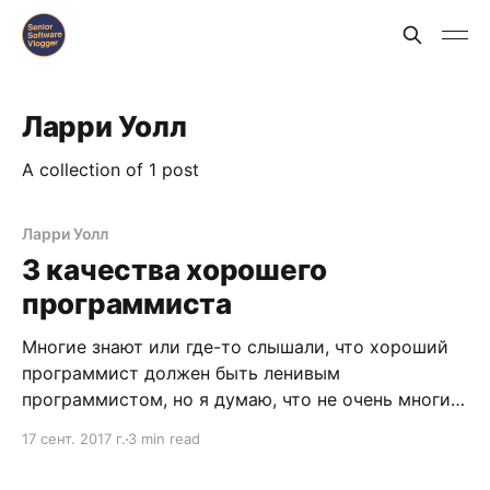
Ларри Уолл
A collection of 1 post
Ларри Уолл
3 качества хорошего
программиста
Многие знают или где-то слышали, что хороший
программист должен быть ленивым
программистом, но я думаю, что не очень многие
знают, откуда это вообще пошло и что за этим
17 сент. 2017 г.
3 min read
стоит. И все, почему-то, помнят про лень, но не
помнят про два других качества, о которых