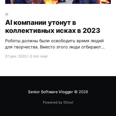
ai
AI компании утонут в
коллективных исках в 2023
Роботы должны были освободить время людей
для творчества. Вместо этого люди отбирают
работу у роботов в мытье машин. Странные люди.
27 дек. 2022 г.
2 min read
Но зачем их переубеждать? ЧатГЭПЭТЕ и
Миджорней просто перекинулись на творческий
класс. Ну а что сделаешь, если людям больше
нравится машины мыть чем писать стихи. Я вижу
три варианта развития
Senior Software Vlogger
© 2026
Powered by Ghost